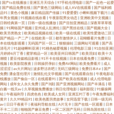
|
国产ts在线播放
|
亚洲五月天综合
|
97手机伦理电影
|
国产一起色一起爱
|
国产精品免费在线
|
国产黄色三级网站
|
成人AⅤ在线观看
|
国产福利精
品91
|
黄色小视频
|
麻豆精品国产传媒
|
91爱爱爱
|
小蝌蚪视频下载污
|
成
年男女视频
|
91视频在线欢看
|
午夜影院男女动态
|
亚洲欧美中文视频
|
日韩经典第一页
|
日韩一级在线播放
|
国产目拍亚洲精品
|
深夜草草草视
频
|
91网络国产视频
|
亚州成人乱洲伦
|
国产黑丝在线
|
国产视频大全
|
欧美另类熟女
|
欧美精品视频在线
|
欧美一级在线观
|
欧美性爱激动二区
|
国产精品一产二产
|
在线欧美一区
|
都市激情伊人
|
花蝴蝶看片免费
|
日
本在线电影观看
|
无码国产区一区二
|
狠狠操B
|
三级网站可观看
|
国产高
清毛片
|
91超碰蝌蚪亚洲
|
91桃色秘爱视频
|
伦理电影三级
|
91自拍亚洲
|
月婷婷6月丁香
|
蜜芽精品一区
|
欧美亚州日韩国产
|
欧美淫妇
|
欧美十大
潮喷
|
爱豆传媒精品影视
|
91不卡在线视频
|
日本在线看免费
|
三级网址
视频
|
欧美影院夜夜
|
日韩操屄孕妇
|
免费AV网站
|
欧美免费看片
|
成人
涩涩涩
|
av大片网址
|
波多野洁衣吧
|
无码三级网址
|
免费日本A∨
|
国产
免费
|
潘金莲伦理片
|
激情乱伦文学视频
|
国产在线观看自拍
|
午夜电影在
线播放
|
国产偷自一区
|
在线观看91
|
国产欧美在线视频
|
成人伦理电影
网站
|
成年女人永久免费
|
国产3级
|
国产亚洲视频网站
|
国产丰满岳
|
萌
白酱一线天av
|
久草视频免费播放
|
韩日伦理电影
|
福利影院
|
91爆操网
站
|
午夜福利导
|
四虎色色
|
欧美成人女同
|
亚洲五约丁香
|
午夜免费福利
黄片
|
久久99精品91
|
欧美色图另类故事
|
女同迅雷下载
|
日韩一级无码
av
|
日日干夜夜干
|
夜福利导航在线
|
A片无卡
|
国产在线一区观看
|
日本
不卡二三四
|
啪啪国产麻豆免费
|
一区二区国产无码
|
日韩岛国在线
|
日