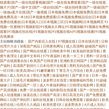
线观看|国产一级在线观看视频|国产一级在线免费观看|国产一级在线视
频片片|国产一级中文|国产一级自拍|国产一级自拍特黄|国产一级做|国产
一级做a爰片在线|国产一极视频
日本视频免费|日本视频免费高清|日本视
频免费高清一本18|日本视频免费观看|日本视频免费精品综合|日本视频
免费在线播放|日本视频入口|日本视频三区|日本视频网|日本视频网页
91
视频一区蜜桃|91视频影院|91视频永久网址|91视频游艇|91视频在免费线
观看|91视频在拍在线|91视频在线|91视频在线h|91视频在线播|91视频
在线播放
主站蜘蛛池模板：
国产内射后入在线
|
97视频在线
|
日本在线伦理
|
日韩
伦理片大全
|
深夜国产精品
|
日韩黄色网址
|
成人高清网
|
超碰国产福利
|
国产白丝网站
|
国产网站在线看
|
日韩欧美中韩
|
欧美福利资源导航
|
窝
窝午夜理论
|
超清中文有码
|
97午夜福利
|
欧美一卡二卡
|
黑料一区在线
|
国产在线观看自拍
|
欧美国产日韩亚洲
|
亚洲欧美日韩国产
|
亚洲精品国
产福利
|
高清国产剧排行
|
日本伦理片在线看
|
黑料无码在线
|
国产欧美
一区日韩
|
欧美高清hd
|
91嫩草嫩草
|
丁香五月七月综合
|
欧美人妖免费
网站
|
成人无码大全
|
理论片免费
|
操逼福利社
|
国产黄大全
|
日本一级a
黄大片
|
三级毛片视频网站
|
波多野洁衣迅雷
|
狠狠撸福利导航
|
91超碰
碰碰
|
日韩精品国产一区
|
成人午夜福利网站
|
日韩理论电影网
|
亚洲国
产高清视频
|
免费一区在线观看
|
福利影院在线观看
|
国产一区怡红院
|
成人动漫视频
|
操逼在线
|
日韩国产高清
|
韩日高清无码
|
国产免费观看
网站
|
日国产孕妇屄
|
福利在线直播
|
日韩在线免费观看
|
碰操搞曰
|
欧美
肏屄在线
|
伦理片久久精品
|
欧美性爱1区
|
波多野杰衣
|
A片成人无码
|