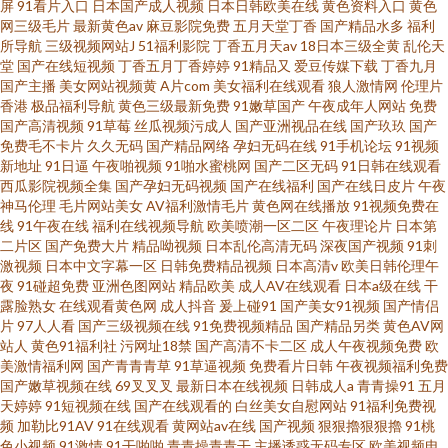
屏
91看片入口
日本国产成人视频
日本日韩欧美在线
黄色资料入口
黄色
网三级毛片
最新黄色av
麻豆影院免费
五月天堂丁香
国产精品水多
福利
所导航
三级视频网站J
51福利影院
丁香五月天av
18日本三级全黄
乱伦天
堂
国产在线短视频
丁香五月丁香婷婷
91精品又
爱豆传媒下载
丁香九月
国产主播
美女网站视频黄
A片com
美女福利在线观看
狼人激情网
伦理片
香港
极品福利导航
黄色三级最新免费
91嫩草国产
午夜成年人网站
免费
国产高清视频
91草莓
丝瓜视频污成人
国产亚洲视品在线
国产玖玖
国产
免费毛不卡片
久久无码
国产精品网络
孕妇无码在线
91手机论坛
91视频
新地址
91日逼
午夜啪视频
91啪水蜜桃网
国产二区无码
91日韩在线观看
西瓜影院视频全集
国产孕妇无码视频
国产在线福利
国产在线日皮片
午夜
神马伦理
毛片网站美女
AV福利激情毛片
黄色网在线播放
91视频免费在
线
91午夜在线
福利在线视频导航
欧美喷潮一区二区
午夜理论片
日本第
二片区
国产免费大片
精品呦视频
日本乱伦高清无码
深夜国产视频
91刺
激视频
日本中文字幕一区
日韩免费精品视频
日本高清v
欧美日韩伦理午
夜
91碰超免费
亚洲色图网站
精品欧美
成人AV在线观看
日本a级在线
干
露脸熟女
在线观看黄色网
成人抖音
爰上碰91
国产美女91视频
国产情侣
片
97人人看
国产三级视频在线
91免费视频精品
国产精品另类
黄色AV网
站人
黄色91福利社
污网址18禁
国产高清不卡二区
成人午夜视频免费
欧
美激情福利网
国产青青青草
91草逼视频
免费看片日韩
午夜视频福利免费
国产嫩草视频在线
69叉叉叉
最新日本在线视频
日韩成人a
青青操91
五月
天婷婷
91短视频在线
国产在线观看的
白丝美女自慰网站
91福利免费视
频
加勒比91AV
91在线观看
黄网站av在线
国产视频
狠狠擼狠狠擼
91桃
色小视频
91激情
91干啪啪
青青操青青干
主播诱惑无码专区
欧美视频电