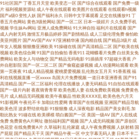
91社区国产
丁香五月天堂
欧美变态一区
国产综合在线观看
国产免费一级
AAAAA片区区 大学导航 欧美成人一区二区三区视频 亚洲精品免费在线 国产1
片
福利视频资源站
成人午夜在线观看
欧美图片在线观看
在线观看h视频
国产a级0
变性人妖
国产福利永久
日韩中文字幕观看
足交在线播放91
丁
区2区 欧美日韩国产码高清综 怡春院一区二区 国产视频精品免费视频 日韩高
香五月色网站
黄色3级抢网站
国产一区二区
日本一级婬片
久久免费手机
视频
学生妹Av网站
亚洲人成免费网站
91大神自拍
福利片在线观看
国产
成人内射无码
激情五月极品婷婷
国产剧情精品
成人三级伦理免费
偷怕欧
清大片 69av麻豆 狠狠操狠 玩弄chanel妇熟 99视频精品全部免费在线 华体网
美亚州图片
国产AV国产AV
97亚洲精华液
国内精自线
国产精品3级片
成
年女人视频
狠狠撸亚洲欧美
91操碰在线
国产高清精品二区
国产欧美在线
nba高清 思思热在线 av日韩无码色色 AV综合性爱 久久国产乱子伦精 亚洲欧
视频
欧美色综合网
91国产自拍偷拍
香蕉911
花蝴蝶看片免费
白丝美女免
费网站
欧美女人与动物交
国产精品无码电影
91插插库
97超碰大香蕉
户
外自慰影院
国产一区二区二区
国产偷窥盗摄视频
成人动漫网站观看
欧美
美性另类春色 国产精品草草91 欧日韩一本道 伊人俺去射 国产精品九九九九
第一页夜夜
91成人精品视频
蜜桃爱爱视频
乱伦熟女五月天
91香蕉视
福
利在线视频直播
一区xxxxx
岛国大片免费视频
一道日本亚洲香蕉
国产91
九 下载网站大全 51在线观看 麻花传媒剧国产剧 午夜无码伦理 成人一级午夜
高清精品
国产一区二区福利
伦理在线播放
人妻无码精品
91自拍在线观看
国产一级片内射
夜夜骑青青草
欧美色图人妻
在线免费欧美视频
免费黄色
毛片
成人精品无码视频
欧美午夜极品
性欧美ⅩⅩⅩⅩ乱
欧美色色六月天
激情网 久青草18在 深夜欲室导航 字幕在线观看 国产又色又爽又 日本高清乱
91影视网
午夜伦不卡
加勒比性爱网
青草国产在线视频
亚洲国产精品导航
欧美色淫
波多野结依电影
91狠狠撸
成人深夜电影
精品国产美女剃毛
加
在线观看最新国产专区 欧美色图性爱影院 国产精品手机 搡了个东北熟妇456
勒比熟女
91碰在线
欧美裸模
萌白酱国产一区
美国一级AV
国产人在线成
免费
免费黄色A片网址
微拍福利国产视频
国产人成无码视频
国产原创区
色花堂
在线免费黄A片
久草福利
乱伦家庭
成人午夜免费视频
人妖射精
国
丰满人妻AV 区二区不卡视频国产 91大神西门庆 国产亚洲日韩在线人成 日本
产屁屁
国产精品天干天
国产精品午夜一区
中文字幕无码人妻
日本不卡二