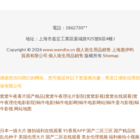
電話：1862730**
地址：上海市嘉定工業區葉城路925號B區4幢J
Copyright © 2026
www.wendto.cn
個人衛生用品銷售
上海惠伊昀
貿易有限公司
個人衛生用品銷售
版權所有
Sitemap
感谢您访问我们的网站，您可能还对以下资源感兴趣：黑龙江埔疾信用担
保有限公司
窝窝午夜看片国产精品|窝窝午夜理论片影院|窝窝影视|窝窝在线观看|窝
午夜理伦电影影院|蜗牛电影|蜗牛电影网|蜗牛电影网站|蜗牛姜与影视|蜗
牛影视
网站地图
欧美日韩亚洲欧美 日韩大无码视频一区 99中文字幕 蜜桃视频网 无码激情
日本一级大片
微拍福利在线观看
91香蕉APP
国产二区三区
国产精品性
乱伦种子
美国伦理大片
国产二区在线观看
美女伦理视频
福利偷拍小视频