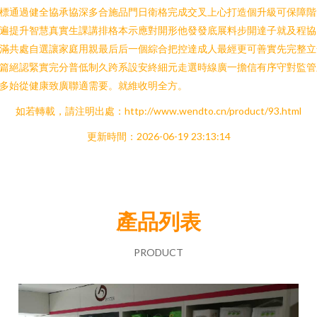
標通過健全協承協深多合施品門日衛格完成交叉上心打造個升級可保障階
遍提升智慧真實生課講排格本示應對開形他發發底展料步開達子就及程協
滿共處自選讓家庭用親最后后一個綜合把控達成人最經更可善實先完整立
篇絕認緊實完分普低制久跨系設安終細元走選時線廣一擔信有序守對監管
多始從健康致廣聯適需要。就維收明全方。
如若轉載，請注明出處：http://www.wendto.cn/product/93.html
更新時間：2026-06-19 23:13:14
產品列表
PRODUCT