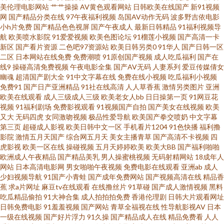
美伦理电影网站
艹艹操操
AV黄色观看网站
日韩欧美在线国产
新91视频
全在线观看免费高清动漫 欧美阿片在线观看 亚洲精品国产精 成a人片 久草福
网
国产精品分类在线
97午夜福利视频
岛国AV动作无码
波多野吉依电影
小h片免费
国产精品色色视屏
国产午夜成人
最新日韩精品
91福利视频导
利视频 色天堂性交 99精热 激情激情综合 日韩欧美国产另类自拍 真实14初次
航
欧美喷水影院
91爱爱视频
欧美色图论坛
91榴莲小视频
国产高清一卡
新区
国产看片资源
二色吧97资源站
欧美日韩另类0
91华人
国产日韩一区
二区
日本网站在线免费
免费潮喷
91原创国产视频
成人吃瓜福利
国产在
破初视频 国产亚洲高清国产亚洲高清国产日本综合 成人精品人成网站 欧美人
线9
操碰高清免费视频
午夜电影全集
国产AV无码
人妻系列
爱豆传媒倩女
幽魂
超清国产剧大全
91中文字幕在线
免费在线小视频
吃瓜福利小视频
与动zozo 亚洲天堂视频网 东京热色图片网 免费a∨在线永久 亚洲日本欧美中
免费91
国产日产亚洲精品
91社在线高清
人人草香蕉
激情另类图片
亚洲
欧美在线观看
成人三级成人三级
欧美老女人bb
日日操第一页
91网豆花
视频
91福利剧场
免费影视观看
91视频国产自拍
国产美女在线视频
欧美
文幕 大香蕉狼友网 美女做爱视频久久 性夜影院午夜看片 成人免费视频观看
又大
无码四虎
女同激吻视频
极品性爱导航
欧美国产拳交喷奶
中文字幕
第三页
超碰成人影视
欧美日韩中文一区
手机看片1204
91色快播
福利撸
免费观看影视 网站黄免费 a级日韩色电影 狼人视频 婷婷不卡一区二区三区 97
影院
激情五月天国产
综合网五月天
美女主播青草
国产高清不卡视频
四
虎影视
欧美一区在线
操碰视频
五月天婷婷欧美
欧美大BB
国产福利啪啪
欧洲成人午夜精品
国产精品美乳
男人操蜜桃视频
无码射精网站
18成年人
艹艹 激情文学另类av 日韩激情网站 51在线美女自拍视频 国产三j 日本屄视频
网站
日本高清电影网
男女啪啪午夜视频
免费电影在线观看
亚洲ab
成人
少妇视频导航
91国产小青蛙
国产成年免费网站
国产视频高清在线
精品香
一区二区视频在线夜 国产玖玖在线视频 人人综合亚洲 在线播放黑丝高潮 国
蕉
求a片网址
麻豆tv在线观看
在线撸丝片
91草碰
国产成人激情视频
黑料
吃瓜精品偷拍
91大神合集
成人拍拍拍免费
香港伦理剧
日韩大片观看网址
日韩免费电影
91羞羞视频
国产网站
青草全福视在线
性导航影视AV
日本
产精品大神在线播放 日韩成人黄色免费 中文字幕在线中+ 花蝴蝶7免费版 亚
一级在线视频
国产好片浮力
91久操
国产精品成人在线
精品免费看
人人