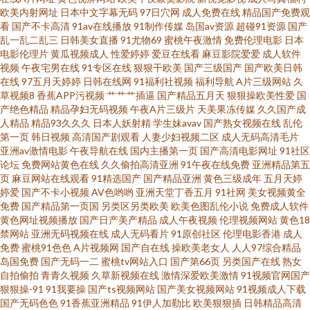
欧美内射网址
日本中文字幕无码
97日穴网
成人免费在线
精品国产免费观
大香蕉 网爆日韩一 91视频9999 韩国美女自慰 日韩在线国产欧美 51自拍 国
看
国产不卡高清
91av在线播放
91制作传媒
岛国av资源
超碰91资源
国产
乱一乱二乱三
日韩美女直播
91尤物69
蜜桃午夜激情
免费伦理电影
日本
产乱子伦对白视频 中精品中文 日韩欧美视频二区 高清影视在线观 日日夜夜
电影伦理片
黄瓜视频成人
性爱婷婷
爱豆在线看
麻豆影院爱爱
成人软件
视频
午夜宅男在线
91专区在线
狠狠干欧美
国产三级国产
国产欧美日韩
在线
97五月天婷婷
日韩在线网
91福利社视频
福利导航
A片三级网站
久
精品国产 超污视频网站在线观看 日韩第一页在线观看 超碰人人草73 欧美国
草视频8
香蕉APP污视频
艹艹艹插逼
国产精品五月天
狠狠操欧美性爱
国
产绝色精品
精品孕妇无码视频
午夜A片三级片
天美果冻传媒
久久国产成
产动漫一区 云播电视剧 国产在线播放 日韩欧美亚洲每日更新 91深夜福利 劲
人精品
精品93久久久
日本人妖射精
学生妹avav
国产熟女视频在线
乱伦
第一页
韩日视频
高清国产剧观看
人妻少妇视频二区
成人无码高清毛片
亚洲av激情电影
午夜导航在线
国内主播第一页
国产高清电影网址
91社区
爆欧美精品36页 三级片操逼 91蝌蚪tv视频 国语高清精品 日本中文字幕第一
论坛
免费网站黄色在线
久久偷拍高清亚洲
91午夜在线免费
亚洲精品第五
页
麻豆网站在线观看
91精选国产
国产精品亚洲
黄色三级成年
五月天婷
页 成人免费 免费污成人影视网站 亚洲aⅴ男人的 把腿张开 精品一区中文字 三
婷爱
国产不卡小视频
AV色哟哟
亚洲天堂丁香五月
91社网
美女视频黄全
免费
国产精品第一页国
另类区另类欧美
欧美色图乱伦小说
免费成人软件
黄色网址视频播放
国产日产美产精品
成人午夜视频
伦理视频网站
黄色18
级专区 91免费版九幺 国内精品一区 国产三级在线观看免费 先锋影音在线资
禁网站
亚洲无码视频在线
成人无码看片
91原创社区
伦理电影香港
成人
免费
蜜桃91色色
A片视频网
国产自在线
操欧美老女人
人人97综合精品
源站 成人观看网页视频 免费最新看电视剧的网站 亚洲精品一区无码A片 成人
岛国免费
国产无码一二
蜜桃tv网站入口
国产第66页
另类国产在线
熟女
自拍偷拍
青青久视频
久草新视频在线
激情深爱欧美激情
91视频官网国产
狠狠操-91
91我要操
国产ts视频网站
国产美女视频网站
91视频成人下载
福利第一导航 美女巨乳被后入 午夜精品久久福利 赤裸裸美女网站 欧美卡久
国产无码色色
91香蕉亚洲精品
91伊人加勒比
欧美狠狠插
日韩精品高清