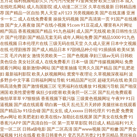
五月花
福利视频电影久久
污污污污免费
91金典免费
欧美三级日本
成人
在线吃瓜网站
成人岛国影院
成人动漫二区三区
久草在线最新
日韩精品推
宅男色影视亚洲人在线 交换配乱 午夜福利传媒 AV夜夜躁狠狠躁日日躁 老湿
荐
国产精品一区自拍
男人天堂
a片123
另类视频欧美
国产在线直播
亚洲
卡一卡二
成人在线免费看黄
操操无码视频
国产高清第一页
91国产在线播
机福利影院 亚洲欧美日韩在 国产ts性爱露出 青青操免费 综合图区亚洲白 国
放
国产女人夜夜做
国产在线小视频
91com
91豆花成人
哪里有A片网址
精产国品
香蕉视频国产精品
91九色福利
成人国产无线视
欧美日韩性生活
片
国产伦理剧
国产精品无套无码
成年人网站免费
国产精品1000
91九色
产熟女一区二区三区 日本wwwwwwxx 在车上掀起班主任裙子 国产亚洲精品
在线视频
日本伦理片在线
三级无码在线天堂
久久成人亚洲
日本中文视频
在线
伦理剧推荐
国产成人精品日本
97甜桃品种介绍
91插插插
欧美SE第
成人 日本午夜剧场 91电影免费看 国内精品自产拍在 日韩精品丝袜第一页 综
二页
毛片内射女
激情另类欧美一二
国产色视频
孕妇三级av无码
日韩欧
美色综合
美女社区成人
在线免费看片
日本一级
国产传媒视频网站
免费
观看污网站
最新激情h网站
国产喷浆抽搐
宅男久久国产精品
国产乱肥老
合另类网 黄色图片 三级久久片久久草 91超碰人人爱 国产一区二区视 三级毛
妇
最新福利影院
欧美人妖视频网站
窝窝午夜理论
久草视频深夜福利
波
多野步中文字幕
日韩福利网址导航
91精品国产社区
超碰无码在线
欧美日
片一区二区三区日本 97碰在线 麻花豆传媒剧国产MV在在线 午夜寂寞剧场 成
韩高清免费
国产激情视频三区
宅男福利在线播放
91视频污导航
国产啪亚
洲国
欧美性爱密臀
疯狂少妇喷潮
欧美肏屄一区二区
国产乱伦免费观看
偷拍草草草
97狠狠插
香蕉视频下载污版
三级黄色视频网址
午夜99
91日
人亚洲精品久久久久 欧美激情在线网址 亚洲人成网址 大香蕉伊人網 免费无
逼视频
国产成在线观看
萌白酱一线天
乱伦五月天婷婷
美腿丝袜在线观看
国产精品3p
91综合碰
国产乱女乱
成人xxxxx
日韩伦理片
91色爱
免费黄
卡 羞羞视频网站免费 超碰一区 了解最新91色 午夜福利电影 www婷婷 免费99
色av网址
欧美肥老妇
欧美在线tv
加勒比在线视屏
国产美女在线免费
91
香蕉污APP
国产高清自拍一区
第一页草草影院
韩日成人
精品福利
91天
堂一区二区
日韩a级电影
国产二区高清
国产www视频
国产粉嫩
国产男女
视频 午夜影院在线观看 丰满妇女强制 热99这里只有精品 在线免费观看国 俺
猛视频
91社在线看
欧美日韩黄色片
变态另态另类2
91李宗精品
黑丝袜自