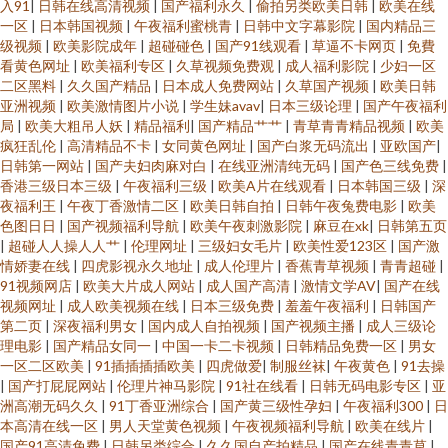
入91
|
日韩在线高清视频
|
国产福利永久
|
偷拍另类欧美日韩
|
欧美在线
一区
|
日本韩国视频
|
午夜福利蜜桃青
|
日韩中文字幕影院
|
国内精品三
级视频
|
欧美影院成年
|
超碰碰色
|
国产91线观看
|
草逼不卡网页
|
免費
看黄色网址
|
欧美福利专区
|
久草视频免费观
|
成人福利影院
|
少妇一区
二区黑料
|
久久国产精品
|
日本成人免费网站
|
久草国产视频
|
欧美日韩
亚洲视频
|
欧美激情图片小说
|
学生妹avav
|
日本三级论理
|
国产午夜福利
局
|
欧美大粗吊人妖
|
精品福利
|
国产精品艹艹
|
青草青青精品视频
|
欧美
疯狂乱伦
|
高清精品不卡
|
女同黄色网址
|
国产白浆无码流出
|
亚欧国产
|
日韩第一网站
|
国产夫妇肉麻对白
|
在线亚洲清纯无码
|
国产色三线免费
|
香港三级日本三级
|
午夜福利三级
|
欧美A片在线观看
|
日本韩国三级
|
深
夜福利王
|
午夜丁香激情二区
|
欧美日韩自拍
|
日韩午夜兔费电影
|
欧美
色图日日
|
国产视频福利导航
|
欧美午夜刺激影院
|
麻豆在xk
|
日韩第五页
|
超碰人人操人人艹
|
伦理网址
|
三级妇女毛片
|
欧美性爱123区
|
国产激
情娇妻在线
|
四虎影视永久地址
|
成人伦理片
|
香蕉青草视频
|
青青超碰
|
91视频网店
|
欧美大片成人网站
|
成人国产高清
|
激情文学AV
|
国产在线
视频网址
|
成人欧美视频在线
|
日本三级免费
|
羞羞午夜福利
|
日韩国产
第二页
|
深夜福利男女
|
国内成人自拍视频
|
国产视频主播
|
成人三级论
理电影
|
国产精品女同一
|
中国一卡二卡视频
|
日韩精品免费一区
|
男女
一区二区欧美
|
91插插插插欧美
|
四虎做爱
|
制服丝袜
|
午夜黄色
|
91去操
|
国产打屁屁网站
|
伦理片神马影院
|
91社在线看
|
日韩无码电影专区
|
亚
洲高潮无码久久
|
91丁香亚洲综合
|
国产黄三级性孕妇
|
午夜福利300
|
日
本高清在线一区
|
男人天堂黄色视频
|
午夜视频福利导航
|
欧美在线片
|
国产91高清免费
|
日韩另类综合
|
久久国自产拍精品
|
国产在线青青草
|