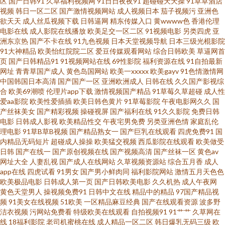
区
国产日韩91
久草福利视频网
91日日夜夜91
超碰碰天天操
91草草酒店
一区二区精品88 自拍酒店午夜一区 国产影视乱伦日本 日韩先锋影音中文字
视频
韩日一区二区
国产激情视频网站
成人视频日本
茄子视频污
亚洲色
欲天天
成人丝瓜视频下载
日韩逼网
精东传媒入口
黄wwww色
香港伦理
电影在线
成人影院在线播放
欧美足交一区二区
91视频电影
另类四虎
亚
幕 97福利影视 国内自拍另类 日本高清在线一区 最新国产菊爆在线播放 国產
洲东京热
国产不卡在线
91九色视频
日本天堂视频导航
日本三级光棍影院
91大神精品
欧美怡红院院二区
爱豆传媒观看网站
综合日韩欧美
草逼网首
又粗又猛又爽又黄 一级国产片在线观看 国产欧美在线观看 色情91www 最新
页
国产日韩精品91
91视频网站在线
69性影院
福利资源在线
91自拍最新
网址
青青草国产成人
黄色岛国网站
欧美一xxxxx
欧美gayv
91色情激情网
中国韩国日本高清
国产国产一区
亚洲欧洲成人
日韩在线
久久国产影视综
综合精品亚洲网址 国语精品在线久久 日韩精品免费在线观 91精品久久久久
合
欧美69潮喷
伦理片app下载
激情视频国产精品
91草莓久草超碰
成人性
爱aa影院
欧美性爱插插
欧美日韩色黄片
91草莓影院
午夜电影网久久
国
久久久久小网站 精品国自产小说 三级在线看中文字 91精选 好吊色青青青国
产丝袜美女
国产精彩视频
操碰视屏
国产福利在线
91久久影院
免费日韩
电影
日韩成人影视
欧美精品性交
午夜宅男免费
另类亚洲色情
家庭乱伦
理电影
91草B草B视频
国产精品熟女一
国产巨乳在线观看
四虎免费91
国
手机在线免费影院 91次元黄色pc 国产视频传媒色 青娱乐豆花视频 在线肛交
内精品无码短片
超碰成人操操
欧美猛交视频
西瓜影院在线观看
欧美做受
日韩
国产在线一
国产原创视频在线
国产视频高清
国产丝袜一区
黄色av
国产39页 免费看黄在线网站 亚洲v欧美v 操逼网站97 九九视频 网免费观看 99
网址大全
人妻乱视
国产成人在线网站
久草视频资源站
综合五月香
成人
app在线
四虎试看
91男女
国产男小鲜肉同
福利影院网站
激情五月天色色
欧美极品电影
日韩成人第一页
国产日韩欧美电影
久久机热
成人午夜网
热国产 精品国产日韩一区三区 三级免费 综合在线观 国产在线高 人人派对 午
黄色天堂男人
操视频免费91
日韩中文在线
精品中的精品
97国产精品视
频
91美女在线视频
51欧美
一区精品麻豆经典
国产在线观看资源
波多野
夜成人福利导航 俺去也影音先锋播放 免费电影网官网 亚洲精品天天影视 成
洁衣视频
污网站免费看
特级欧美在线观看
自拍视频91
91艹艹
久草网在
线
18福利影院
老司机蜜桃在线
成人精品一区二区
韩日爆乳无码三级
欧