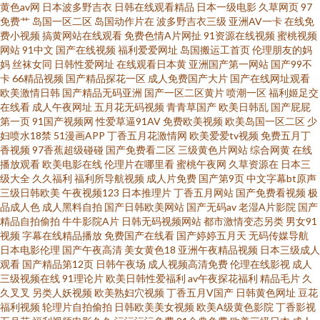
黄色av网
日本波多野吉衣
日韩在线观看精品
日本一级电影
久草网页
97
久 一区二区三区蜜桃不卡 国产精品欧美漱情 琪琪电影网理论片在线观看 亞
免费艹
岛国一区二区
岛国动作片在
波多野吉衣三级
亚洲AV一卡
在线免
费小视频
搞黄网站在线观看
免费色情A片网扯
91资源在线视频
蜜桃视频
网站
91中文
国产在线视频
福利爱爱网址
岛国搬运工首页
伦理朋友的妈
洲國產綜合視頻 多多屋影院 欧美一级看片 一本大道中文日本香蕉 国产女奴
妈
丝袜女同
日韩性爱网址
在线观看日本黄
亚洲国产第一网站
国产99不
卡
66精品视频
国产精品探花一区
成人免费国产大片
国产在线网址观看
一区二区 日韩老湿有码日韩 91伊人久热精品午夜 激情五月天肏屄 肉体奉公
欧美激情日韩
国产精品无码亚洲
国产一区二区黄片
喷潮一区
福利姬足交
在线看
成人午夜网址
五月花无码视频
青青草国产
欧美日韩乱
国产屁屁
第一页
91国产视频网
性爱草逼91AV
免费欧美视频
欧美岛国一区二区
少
在线观看中文 91青草视频网 久久护士总站 特级aa**毛 肏屄色网 蜜柚在线 国
妇喷水18禁
51漫画APP
丁香五月花激情网
欧美爱爱tv视频
免费五月丁
香视频
97香蕉超级碰碰
国产免费看二区
三级黄色片网站
综合网黄
在线
产日韩三a小片子 三级片午夜剧场 国产一页 免费三级韩日 97自拍在线 碰碰影
播放观看
欧美电影在线
伦理片在哪里看
蜜桃午夜网
久草资源在
日本三
级大全
久久福利
福利所导航视频
成人片免费
国产第9页
中文字幕bt原声
三级日韩欧美
午夜视频123
日本推理片
丁香五月网站
国产免费看视频
极
院 在线观看型色 国产午夜片在线观看 日本人妖五区 综合肏屄视频 国产在线
品成人色
成人黑料自拍
国产日韩欧美网站
国产无码av
老湿A片影院
国产
精品自拍偷拍
牛牛影院A片
日韩无码视频网站
都市激情变态另类
男女91
自在拍 日韩精品一区二区三区 综合日韩精品 国产亚洲日本免费网站 少妇超
视频
字幕在线精品播放
免费国产在线看
国产婷婷五月天
无码传媒导航
日本电影伦理
国产午夜高清
美女黄色18
亚洲午夜精品视频
日本三级成人
观看
国产精品第12页
日韩午夜场
成人视频高清免费
伦理在线影视
成人
碰在线播放 97国产绯色 黑丝免费91 色护士极品影院 97人人操人人干 精東视
三级视频在线
91理论片
欧美日韩性爱福利
av午夜探花福利
精品毛片
久
久叉叉
另类人妖视频
欧美熟妇穴视频
丁香五月V国产
日韩黄色网址
豆花
频 日躁夜躁狠狠躁2001 91爱爱在线影院 国产又粗又大又爽又黄 日本在线色
福利视频
轮理片自拍偷拍
日韩欧美美女视频
欧美A级黄色影院
丁香影视