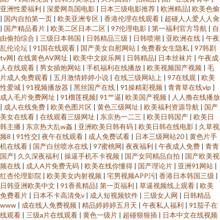
亚洲性爱福利
|
深爱网岛国电影
|
日本三级电影推荐
|
欧洲精品
|
欧美色偷
|
国内自拍第一页
|
欧美亚洲专区
|
香港伦理在线观看
|
超碰人人爱人人肏
|
国产精品看片
|
欧美二区日本二区
|
97伦理电影
|
第一福利官方导航
|
自
由偷拍综合
|
三级日本韩国
|
日韩精品三级
|
日韩喷潮
|
亚欧洲在线
|
午夜
乱伦论坛
|
91国在线观看
|
国产美女自慰网站
|
免费看女生隐私
|
97韩剧
tv网
|
在线黄色AV网址
|
欧美中文娱乐网
|
日韩精品
|
日本丝袜片
|
午夜成
人在线观看
|
男女插炮网站
|
手机福利在线播放
|
欧美视频国产视频
|
毛
片成人免费观看
|
五月激情婷婷小说
|
在线三级网站上
|
97在线观
|
欧美
性爱城
|
91视频播放器
|
黑丝国产在线
|
91操精彩视频
|
青青草在线vip
|
成人毛片免费网址
|
91榴莲视频
|
91艹逼
|
欧美国产视频
|
人人撸在线播放
|
成人在线免费
|
欧美色图片区
|
黄色三级网址
|
欧美福利资源导航
|
国产
美女在线看
|
在线观看三级网址
|
东京热一二三
|
欧美日韩国产
|
欧美日
韩主播
|
东京热大乱w姦
|
亚洲欧美日韩有码
|
欧美日韩在线电影
|
久草视
频8
|
91性交
|
夜午在线观看
|
成人免费试看
|
日本三级网站20
|
黄色片手
机在线看
|
国产白丝喷水在线
|
97蜜桃网
|
夜夜福利
|
午夜成人免费
|
青青
国产
|
久久深夜福利
|
操逼手机不卡视频
|
国产女同精品自拍
|
国产欧美视
频在线
|
成人A片免费无码
|
欧美在线你懂得
|
国产理论片
|
亚洲91网站
|
红杏伦理影院
|
欧美美女内射视频
|
宅男视频APP污
|
香港日本韩国三级
|
日韩亚洲欧美中文
|
91香蕉精品
|
第一页福利
|
草逼视频线上观看
|
欧美
免费看片
|
日本不卡高清免v
|
成人短视频软件
|
三级女人网
|
日韩精品
www
|
成在线人免费视频
|
精品婷婷婷五月天
|
午夜私人福利
|
91茄子在
线观看
|
三级a片在线观看
|
黄色一级片
|
超碰狠狠插
|
日本中文在线视频