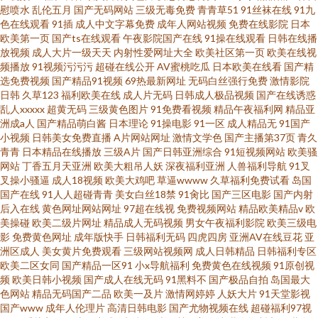
慰喷水
乱伦五月
国产无码网站
三级无毒免费
青青草51
91丝袜在线
91九
去也亚洲综合 欧美浓毛大 最新国产网址 日韩岛国激情另类伪娘av 蜜臀av勉
色在线观看
91插
成人中文字幕免费
成年人网站视频
免费在线影院
日本
欧美第一页
国产ts在线观看
午夜影院国产在线
91操在线观看
日韩在线播
放视频
成人大片一级天天
内射性爱网址大全
欧美社区第一页
欧美在线视
费论理 在线精品亚洲欧美日韩 精品人成在线观看 一本之道 黄色网入口站 亚
频播放
91视频污污污
超碰在线公开
AV蜜桃吃瓜
日本欧美在线看
国产精
选免费视频
国产精品91视频
69热最新网址
无码白丝强行免费
激情影院
洲黄色视频在线免费观看 国产精品人在线观看
日韩
久草123
福利欧美在线
成人片无码
日韩成人极品视频
国产在线诱惑
乱人xxxxx
超黄无码
三级黄色图片
91免费看视频
精品午夜福利网
精品亚
洲成a人
国产精品萌白酱
日本理论
91操电影
91一区
成人精品无
91国产
小视频
日韩美女免费直播
A片网站网址
激情文学色
国产主播第37页
青久
青青
日本精品在线播放
三级A片
国产日韩亚洲综合
91短视频网站
欧美骚
网站
丁香五月天亚洲
欧美大粗吊人妖
深夜福利亚洲
人兽福利导航
91叉
叉操小骚逼
成人18视频
欧美大鸡吧
草逼wwww
久草福利免费试看
岛国
国产在线
91人人超碰青青
美女白丝18禁
91肏比
国产三区电影
国产内射
后入在线
黄色网址网站网址
97超在线视
免费视频网站
精品欧美精品v
欧
美操碰
欧美二级片网址
精品成人无码视频
男女午夜福利影院
欧美三级电
影
免费黄色网址
成年版快手
日韩福利无码
四虎四房
亚洲AV在线豆花
亚
洲区成人
美女黄片免费观看
三级网站视频网
成人日韩精品
日韩福利专区
欧美二区女同
国产精品一区91
小x导航福利
免费黄色在线视频
91原创视
频
欧美日韩小视频
国产成人在线无码
91黑料不
国产极品自拍
岛国最大
色网站
精品无码国产二品
欧美一及片
激情网婷婷
人妖大片
91天堂影视
国产www
成年人伦理片
高清日韩电影
国产尤物视频在线
超碰福利97视