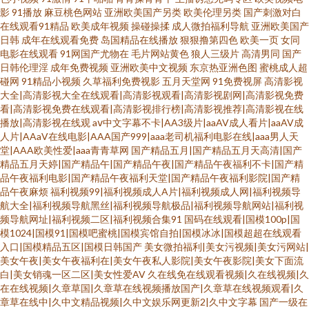
影
91播放
麻豆桃色网站
亚洲欧美国产另类
欧美伦理另类
国产刺激对白
在线观看91精品
欧美成年视频
操碰操揉
成人微拍福利导航
亚洲欧美国产
日韩
成年在线观看免费
岛国精品在线播放
狠狠撸第四色
欧美一页
女同
电影在线观看
91网国产尤物在
毛片网站黄色
狼人三级片
高清男同
国产
日韩伦理淫
成年免费视频
亚洲欧美中文视频
东京热亚洲色图
蜜桃成人超
碰网
91精品小视频
久草福利免费视影
五月天堂网
91免费视屏
高清影视
大全|高清影视大全在线观看|高清影视观看|高清影视剧网|高清影视免费
看|高清影视免费在线观看|高清影视排行榜|高清影视推荐|高清影视在线
播放|高清影视在线观
aⅴ中文字幕不卡|AA3级片|aaAV成人看片|aaAV成
人片|AAaV在线电影|AAA国产999|aaa老司机福利电影在线|aaa男人天
堂|AAA欧美性爱|aaa青青草网
国产精品五月|国产精品五月天高清|国产
精品五月天婷|国产精品午|国产精品午夜|国产精品午夜福利不卡|国产精
品午夜福利电影|国产精品午夜福利天堂|国产精品午夜福利影院|国产精
品午夜麻烦
福利视频99|福利视频成人A片|福利视频成人网|福利视频导
航大全|福利视频导航黑丝|福利视频导航极品|福利视频导航网站|福利视
频导航网址|福利视频二区|福利视频合集91
国码在线观看|国模100p|国
模1024|国模91|国模吧蜜桃|国模宾馆自拍|国模冰冰|国模超超在线观看
入口|国模精品五区|国模日韩国产
美女微拍福利|美女污视频|美女污网站|
美女午夜|美女午夜福利在|美女午夜私人影院|美女午夜影院|美女下面流
白|美女销魂一区二区|美女性爱AV
久在线免在线观看视频|久在线视频|久
在在线视频|久章草国|久章草在线视频播放国产|久章草在线视频观看|久
章草在线中|久中文精品视频|久中文娱乐网更新2|久中文字幕
国产一级在