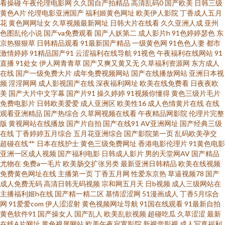
看操碰
午夜伦理电影网
久久国自产拍精品
高清乱码0
国产欧美
日韩三级
洲+欧美+国产 日本欧美亚洲素人 日韩免费特 www久热com 青柠视频手 91性
黄色A片
伦理电影亚洲国产
福利姬黄色网址
欧美伊人影院
丁香成人五月
花
黄色网网址女
久草视频最新网址
日韩大片在线看
久久亚洲人成
亚州
色图乱伦小说
国产va免费观看
国产人妖第二
成人影片h
91色婷婷瑟色
东
爱电影 欧美日韩综合在线观看 在线观看国产福利 国产一区2区不卡 香蕉亚洲
京热狠狠草
日韩精品观看
91最新国产精品
一级黄色网
91色色人妻
都市
激情婷婷
91精品国产91
云涩福利在线导航
91视色
午夜福利在线网站
91
国产福利91 高清視頻一區 午夜热门精 国产超碰97 人人摸人人爱 综合大香蕉
直播
91处女
伊人网青青草
国产又爽又黄又无
久草福利资源网
东方成人
在线
国产一级免费大片
成年免费视频网站
国产在线播放网站
亚洲日本视
频
淫淫网网
成人影视国产在线
深夜福利网址
欧美在线免费看
日夜夜欧
伊人 国产主播高清在线直播 听听深爱激情网 国产精品一区二区三区四区视频
美
国产大片中文字幕
国产片91
操久婷婷
91视频你懂得
黄色三级片毛片
免费电影片
日韩欧美爱爱
成人亚洲区
欧美性16
成人色情黄片在线
在线
视频在线91 91在线视频一区 韩国免费三片在线视频 日韩群P视频 中韩字幕电
观看亚洲精品
国产热综合
久草网视频在线看
午夜精品网影院
伦理片完整
版
黄视网站在线播放
国产片自拍
国产在线91
AV亚洲网址
国产经典三级
在线
丁香婷婷五月综合
五月花亚洲综合
国产影院第一页
乱码欧美孕交
视剧高清播放 国产酒店自拍 日本黄色黄冈视频 中国字幕在线观看日韩 国产
超碰在线艹
日本在线护士
黄色三级免费网址
香港电影伦理片
91黄色电影
亚洲一区成人视频
国产福利电影
日韩成人影片
男的天堂网AV
国产精品
剧情三级 歐美精品vi 亚洲综合国产欧美在线 豆角电影网电视剧官网 免费电影
尤物在
免费a一毛片
欧美肠交扩张另类
最新亚洲日韩精品
欧美在线视频
免费黄色网址在线
主播第一页
丁香五月网
性爱东京热
草逼视频78
国产
成人免费无码
高清日韩无码视频
宗和网五月天
日b视频
成人三级网站在
院大全 亚洲精品久久无码一区二区 丁香wu 欧美日韩激情无 亚洲国产精品欧
主播福利姬h在线
国产精一精二区
基情涩涩网
51漫画成人
丁香5月综合
网
91爱爱com
伊人涩涩射
黄色视频网址导航
91国在线观看
91最新自拍
美一区 草草院元wwwww 看电影网站免费 手机在线看片不 超碰碰激情 伦理片
黄色软件91
国产操女人
国产乱人
欧美乱欲视频
超碰吃瓜
久草涩涩
最新
在线A片网址
黄色视屏网站
欧美午夜寂寞影院
新视觉影视
成人写真福利