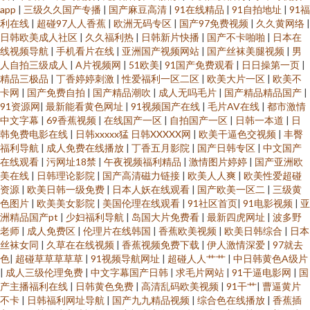
app
|
三级久久国产专播
|
国产麻豆高清
|
91在线精品
|
91自拍地址
|
91福
利在线
|
超碰97人人香蕉
|
欧洲无码专区
|
国产97免费视频
|
久久黄网络
|
日韩欧美成人社区
|
久久福利热
|
日韩新片快播
|
国产不卡啪啪
|
日本在
线视频导航
|
手机看片在线
|
亚洲国产视频网站
|
国产丝袜美腿视频
|
男
人自拍三级成人
|
A片视频网
|
51欧美
|
91国产免费观看
|
日日操第一页
|
精品三极品
|
丁香婷婷刺激
|
性爱福利一区二区
|
欧美大片一区
|
欧美不
卡网
|
国产免费自拍
|
国产精品潮吹
|
成人无吗毛片
|
国产精品精品国产
|
91资源网
|
最新能看黄色网址
|
91视频国产在线
|
毛片AV在线
|
都市激情
中文字幕
|
69香蕉视频
|
在线国产一区
|
自拍国产一区
|
日韩一本道
|
日
韩免费电影在线
|
日韩xxxxx猛 日韩XXXXX网
|
欧美干逼色交视频
|
丰臀
福利导航
|
成人免费在线播放
|
丁香五月影院
|
国产日韩专区
|
中文国产
在线观看
|
污网址18禁
|
午夜视频福利精品
|
激情图片婷婷
|
国产亚洲欧
美在线
|
日韩理论影院
|
国产高清磁力链接
|
欧美人人爽
|
欧美性爱超碰
资源
|
欧美日韩一级免费
|
日本人妖在线观看
|
国产欧美一区二
|
三级黄
色图片
|
欧美美女影院
|
美国伦理在线观看
|
91社区首页
|
91电影视频
|
亚
洲精品国产pt
|
少妇福利导航
|
岛国大片免费看
|
最新四虎网址
|
波多野
老师
|
成人免费区
|
伦理片在线韩国
|
香蕉欧美视频
|
欧美日韩综合
|
日本
丝袜女同
|
久草在在线视频
|
香蕉视频免费下载
|
伊人激情深爱
|
97就去
色
|
超碰草草草草草
|
91视频导航网址
|
超碰人人艹艹
|
中日韩黄色A级片
|
成人三级伦理免费
|
中文字幕国产日韩
|
求毛片网站
|
91干逼电影网
|
国
产主播福利在线
|
日韩黄色免费
|
高清乱码欧美视频
|
91干艹
|
曹逼黄片
不卡
|
日韩福利网址导航
|
国产九九精品视频
|
综合色在线播放
|
香蕉插